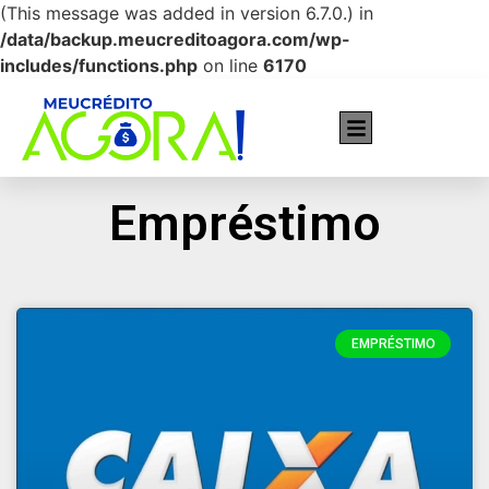
(This message was added in version 6.7.0.) in
/data/backup.meucreditoagora.com/wp-
includes/functions.php
on line
6170
Cartões recomendados pra você!
Empréstimo
EMPRÉSTIMO