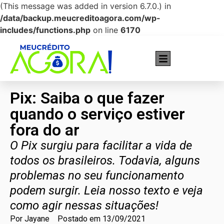
(This message was added in version 6.7.0.) in
/data/backup.meucreditoagora.com/wp-
includes/functions.php
on line
6170
Cartões recomendados pra você!
Pix: Saiba o que fazer
quando o serviço estiver
fora do ar
O Pix surgiu para facilitar a vida de
todos os brasileiros. Todavia, alguns
problemas no seu funcionamento
podem surgir. Leia nosso texto e veja
como agir nessas situações!
Por
Jayane
Postado em
13/09/2021